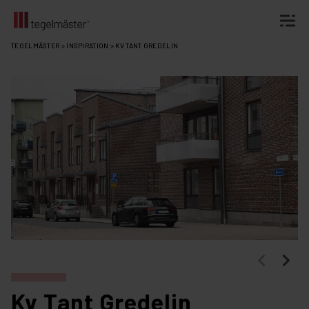
Fortsätt
TEGELMÄSTER
>
INSPIRATION
>
KV TANT GREDELIN
till
innehållet
Kv Tant Gredelin