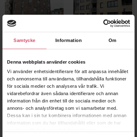
Samtycke
Information
Om
Kv Balder
Kv Oden
Höganäs
Höganäs
Denna webbplats använder cookies
Vi använder enhetsidentifierare för att anpassa innehållet
och annonserna till användarna, tillhandahålla funktioner
för sociala medier och analysera vår trafik. Vi
vidarebefordrar även sådana identifierare och annan
information från din enhet till de sociala medier och
annons- och analysföretag som vi samarbetar med.
Dessa kan i sin tur kombinera informationen med annan
information som du har tillhandahållit eller som de har
samlat in när du har använt deras tjänster.
Brf Tomteberget
Brf Pål Ibb