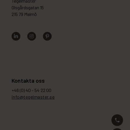
Tegelmäster
Olsgårdsgatan 15
215 79 Malmö
Kontakta oss
+46 (0) 40 – 54 22 00
info@tegelmaster.se
phone