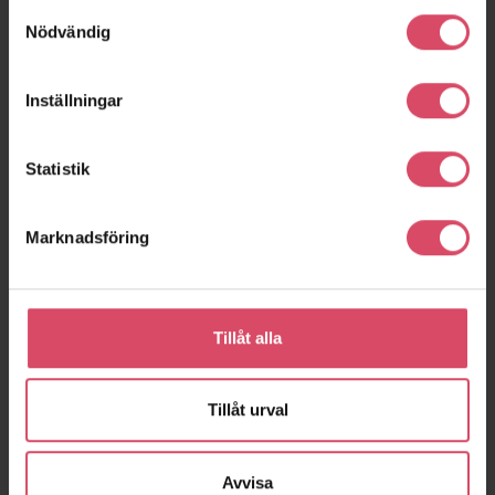
Samtyckesval
Lerum
Helsingborg
Nödvändig
Inställningar
Statistik
Marknadsföring
Kv Välbehaget
Kv Tallkronan
Tillåt alla
Stockholm
Solna
Tillåt urval
expand_more
Visa fler
Avvisa