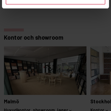
Kontor och showroom
Malmö
Stockho
Huvudkontor, showroom, lager
Kontor