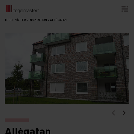
Fortsätt
TEGELMÄSTER
>
INSPIRATION
>
ALLÉGATAN
till
innehållet
Allégatan