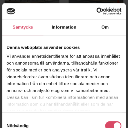
Kv Balder
Kv Oden
Höganäs
Höganäs
Samtycke
Information
Om
Denna webbplats använder cookies
Vi använder enhetsidentifierare för att anpassa innehållet
och annonserna till användarna, tillhandahålla funktioner
för sociala medier och analysera vår trafik. Vi
vidarebefordrar även sådana identifierare och annan
information från din enhet till de sociala medier och
annons- och analysföretag som vi samarbetar med.
Dessa kan i sin tur kombinera informationen med annan
information som du har tillhandahållit eller som de har
Brf Tomteberget
Brf Pål Ibb
samlat in när du har använt deras tjänster.
Lerum
Helsingborg
Samtyckesval
Nödvändig