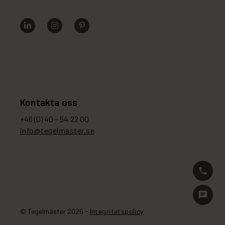
Kontakta oss
+46 (0) 40 – 54 22 00
info@tegelmaster.se
phone
chat
© Tegelmäster 2026 -
Integritetspolicy