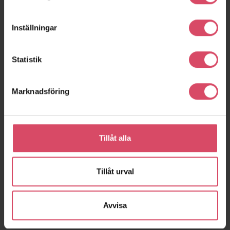
Inställningar
Statistik
Marknadsföring
Kv Välbehaget
Kv Tallkronan
Stockholm
Solna
Tillåt alla
expand_more
Visa fler
Tillåt urval
Avvisa