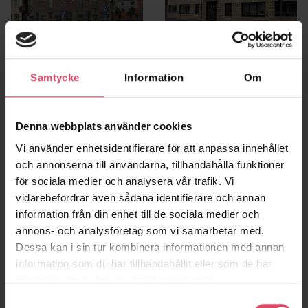
Kv Balder
Kv Oden
Samtycke
Information
Om
Höganäs
Höganäs
Denna webbplats använder cookies
Vi använder enhetsidentifierare för att anpassa innehållet
och annonserna till användarna, tillhandahålla funktioner
för sociala medier och analysera vår trafik. Vi
vidarebefordrar även sådana identifierare och annan
information från din enhet till de sociala medier och
annons- och analysföretag som vi samarbetar med.
Dessa kan i sin tur kombinera informationen med annan
information som du har tillhandahållit eller som de har
samlat in när du har använt deras tjänster.
Brf Tomteberget
Brf Pål Ibb
Lerum
Helsingborg
Samtyckesval