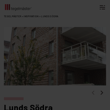
Fortsätt
TEGELMÄSTER
>
INSPIRATION
>
LUNDS SÖDRA
till
innehållet
Lunds Södra