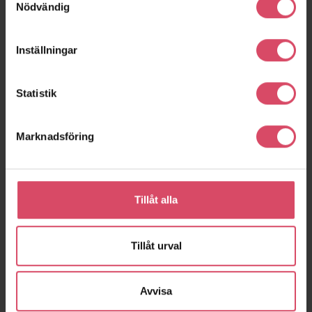
Nödvändig
Inställningar
Statistik
Marknadsföring
Kv Välbehaget
Kv Tallkronan
Stockholm
Solna
Tillåt alla
Tillåt urval
expand_more
Visa fler
Avvisa