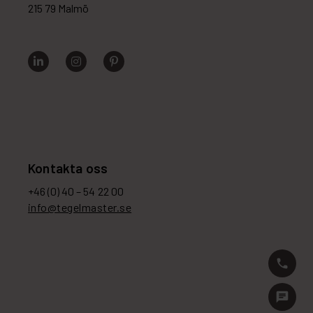
215 79 Malmö
Kontakta oss
+46 (0) 40 – 54 22 00
info@tegelmaster.se
phone
chat