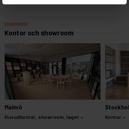
Kontor och showroom
Malmö
Stockho
Huvudkontor, showroom, lager
Kontor