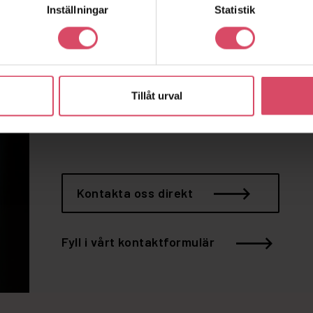
Inställningar
Statistik
Vill du snacka
tegel?
Tillåt urval
Hör av dig till oss
Kontakta oss direkt
Fyll i vårt kontaktformulär