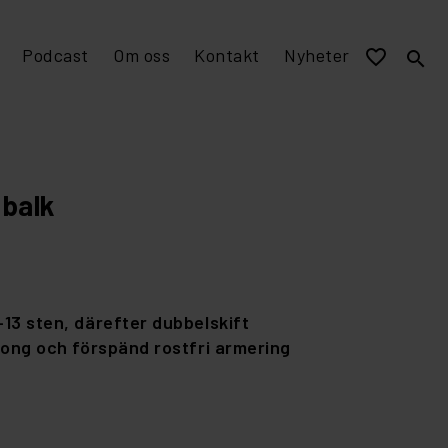
Podcast
Om oss
Kontakt
Nyheter
favorite_border
search
EPD miljövarudeklaration
Visualisering och murverksmått till övriga program
Stomme av tegel
 balk
13 sten, därefter dubbelskift
tong och förspänd rostfri armering