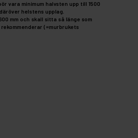
ör vara minimum halvsten upp till 1500
äröver helstens upplag.
600 mm och skall sitta så länge som
en rekommenderar (=murbrukets