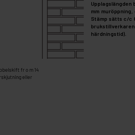
Upplagslängden b
mm muröppning, d
Stämp sätts c/c 
brukstillverkar
härdningstid).
elskift fr o m 14
skjutning eller