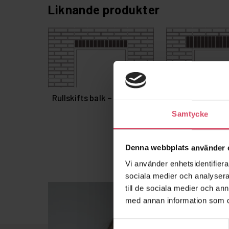
Liknande produkter
Rullskifts balk – med bygel
Rullskifts balk
Samtycke
Denna webbplats använder 
Vi använder enhetsidentifierar
sociala medier och analysera 
till de sociala medier och a
med annan information som du 
Samtyckesval