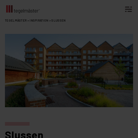
Fortsätt
TEGELMÄSTER
>
INSPIRATION
>
SLUSSEN
till
innehållet
Slussen