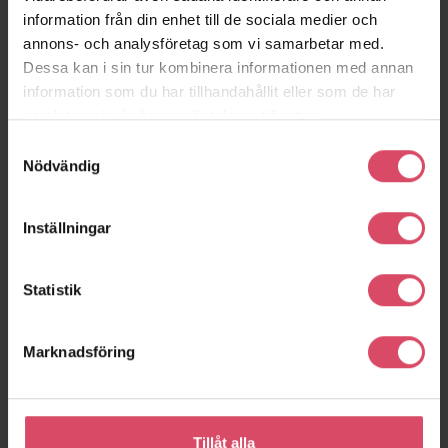
information från din enhet till de sociala medier och
annons- och analysföretag som vi samarbetar med.
Dessa kan i sin tur kombinera informationen med annan
One John Street
Amilu Farm
Brooklyn
Gassino Torinese
information som du har tillhandahållit eller som de har
samlat in när du har använt deras tjänster.
Samtyckesval
Nödvändig
Inställningar
Statistik
Marknadsföring
Konstmuseum
Bergen an Zee
Bergen an Zee
Basel
Basel
Tillåt alla