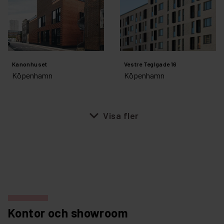
Kanonhuset
Vestre Teglgade 16
Köpenhamn
Köpenhamn
expand_more
Visa fler
Kontor och showroom