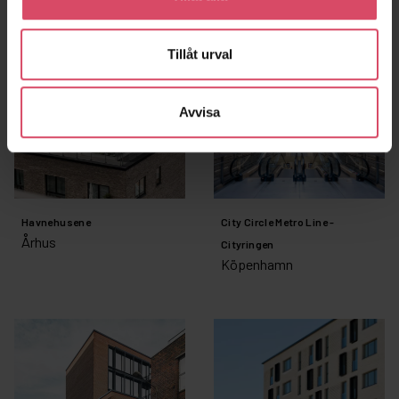
Tillåt urval
Avvisa
Havnehusene
City Circle Metro Line -
Århus
Cityringen
Köpenhamn