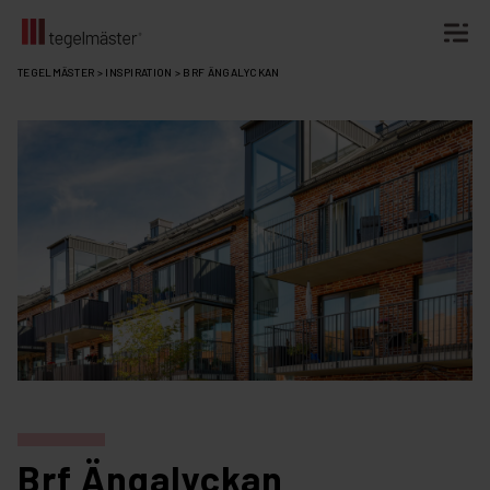
Fortsätt
TEGELMÄSTER
>
INSPIRATION
>
BRF ÄNGALYCKAN
till
innehållet
Brf Ängalyckan