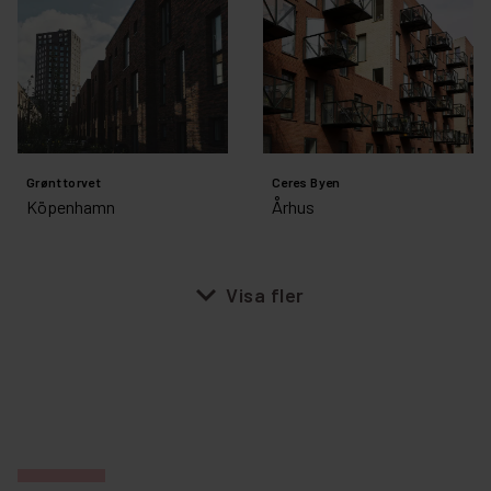
Grønttorvet
Ceres Byen
Köpenhamn
Århus
expand_more
Visa fler