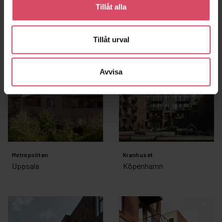
Utrecht
Ormhuset
Tillåt alla
Jönköping
Tillåt urval
Avvisa
Metropolitan
Kranhuset
Uppsala
Köpenhamn