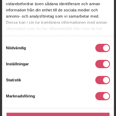
vidarebefordrar även sådana identifierare och annan
information från din enhet till de sociala medier och
annons- och analysföretag som vi samarbetar med.
Dessa kan i sin tur kombinera informationen med annan
Bollnäs
Amilu Farm
information som du har tillhandahållit eller som de har
Gassino Torinese
Resecentrum
samlat in när du har använt deras tjänster.
Bollnäs
Samtyckesval
Nödvändig
Inställningar
Statistik
Marknadsföring
Villa Ved
Strandängen