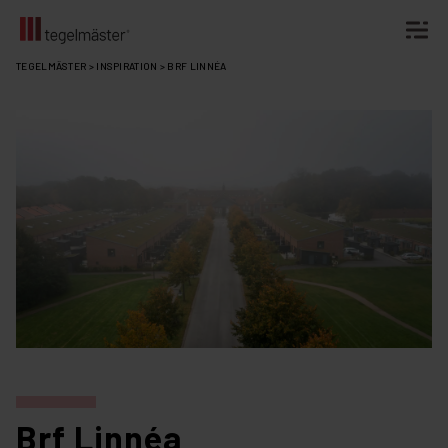
Fortsätt
TEGELMÄSTER
>
INSPIRATION
>
BRF LINNÉA
till
innehållet
Brf Linnéa