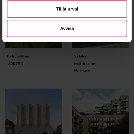
Tillåt urval
Avvisa
Metropolitan
Saluhall
Uppsala
Kvillebäcken
Göteborg