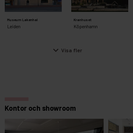
Museum Lakenhal
Kranhuset
Leiden
Köpenhamn
expand_more
Visa fler
Kontor och showroom