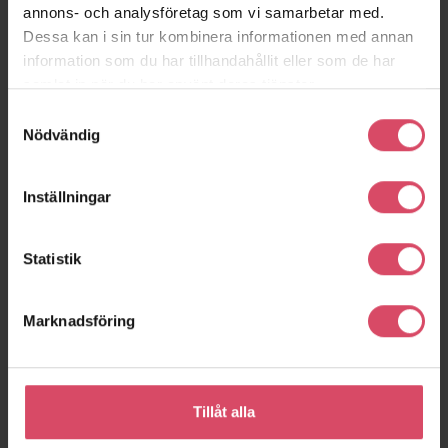
annons- och analysföretag som vi samarbetar med.
Bergen an Zee
Vestre Teglgade 16
Dessa kan i sin tur kombinera informationen med annan
Bergen an Zee
Köpenhamn
information som du har tillhandahållit eller som de har
samlat in när du har använt deras tjänster.
Samtyckesval
Nödvändig
Inställningar
Statistik
Marknadsföring
Retten
Villa Ved
Frederiksberg
Utrecht
Tillåt alla