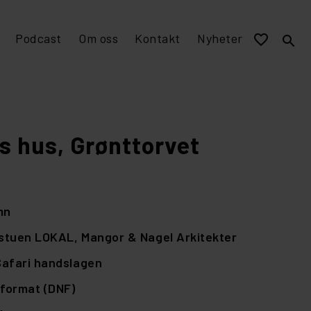
Podcast
Om oss
Kontakt
Nyheter
favorite_border
search
EPD miljövarudeklaration
Visualisering och murverksmått till övriga program
Stomme av tegel
s hus, Grønttorvet
mn
stuen LOKAL,
Mangor & Nagel Arkitekter
afari handslagen
format (DNF)