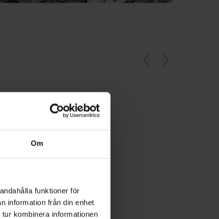
arrow_back_ios
arrow_forward_ios
Om
andahålla funktioner för
n information från din enhet
 tur kombinera informationen