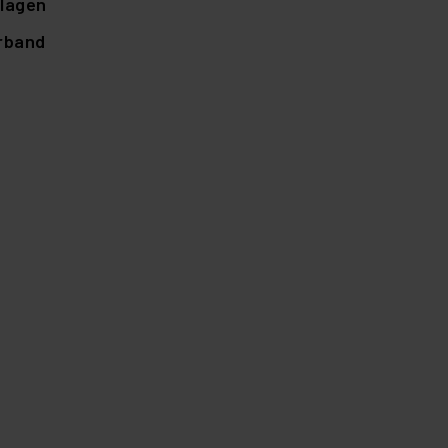
lagen
örband