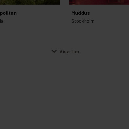
politan
Muddus
la
Stockholm
expand_more
Visa fler