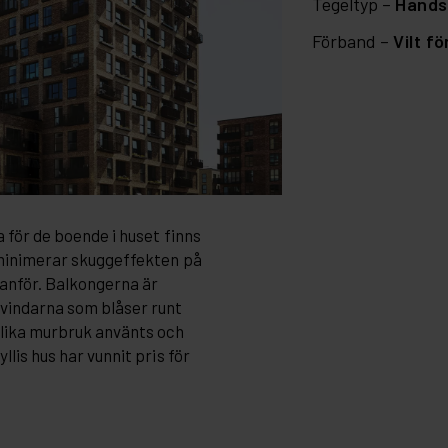
Tegeltyp –
Hands
Förband –
Vilt f
 för de boende i huset finns
 minimerar skuggeffekten på
anför. Balkongerna är
 vindarna som blåser runt
lika murbruk använts och
lis hus har vunnit pris för