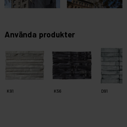
Använda produkter
K91
K56
D91