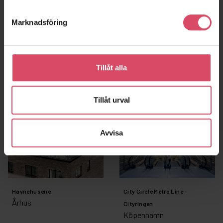
Marknadsföring
Konstmuseum
Bergen an Zee
Bergen an Zee
Basel
Basel
Tillåt alla
Tillåt urval
Avvisa
Havnehusene
City Circle Metro Line -
Århus
Cityringen
Köpenhamn