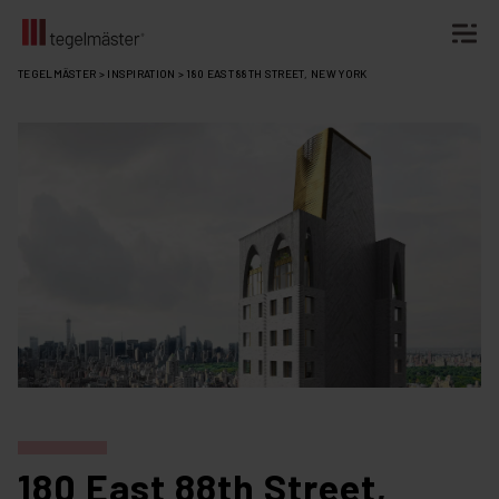
Fortsätt
TEGELMÄSTER
>
INSPIRATION
>
180 EAST 88TH STREET, NEW YORK
till
innehållet
180 East 88th Street,