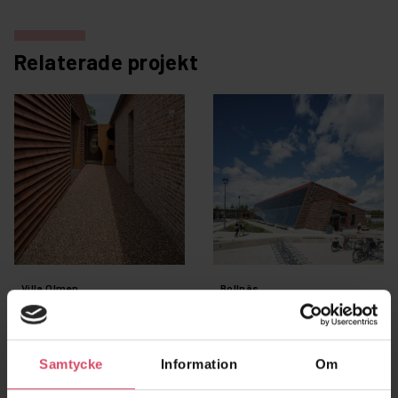
Relaterade projekt
Villa Olmen
Bollnäs
Resecentrum
Bollnäs
Samtycke
Information
Om