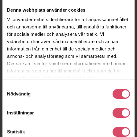
Denna webbplats använder cookies
Vi använder enhetsidentifierare för att anpassa innehållet
och annonserna till användarna, tillhandahålla funktioner
för sociala medier och analysera vår trafik. Vi
vidarebefordrar även sådana identifierare och annan
information från din enhet till de sociala medier och
annons- och analysföretag som vi samarbetar med.
One John Street
Amilu Farm
Dessa kan i sin tur kombinera informationen med annan
Brooklyn
Gassino Torinese
information som du har tillhandahållit eller som de har
samlat in när du har använt deras tjänster.
Samtyckesval
Nödvändig
Inställningar
Statistik