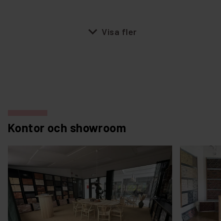
expand_more
Visa fler
Kontor och showroom