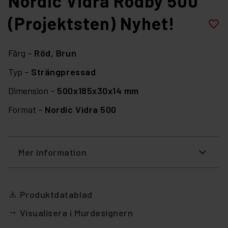
Nordic Vidra Rödby 500
(Projektsten) Nyhet!
favorite_border
Färg –
Röd,
Brun
Typ –
Strängpressad
Dimension –
500x185x30x14 mm
Format –
Nordic Vidra 500
Mer information
Produktdatablad
file_download
Visualisera i Murdesignern
arrow_right_alt