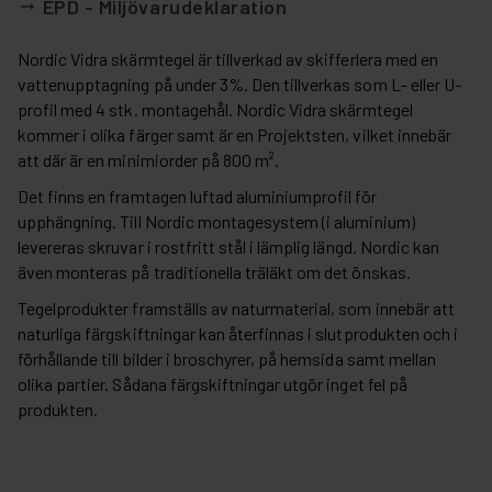
EPD - Miljövarudeklaration
arrow_right_alt
Nordic Vidra skärmtegel är tillverkad av skifferlera med en
vattenupptagning på under 3%. Den tillverkas som L- eller U-
profil med 4 stk. montagehål. Nordic Vidra skärmtegel
kommer i olika färger samt är en Projektsten, vilket innebär
att där är en minimiorder på 800 m².
Det finns en framtagen luftad aluminiumprofil för
upphängning. Till Nordic montagesystem (i aluminium)
levereras skruvar i rostfritt stål i lämplig längd. Nordic kan
även monteras på traditionella träläkt om det önskas.
Tegelprodukter framställs av naturmaterial, som innebär att
naturliga färgskiftningar kan återfinnas i slutprodukten och i
förhållande till bilder i broschyrer, på hemsida samt mellan
olika partier. Sådana färgskiftningar utgör inget fel på
produkten.