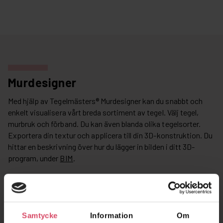
Murdesigner
Med hjälp av Tegelmästers® Murdesigner kan du snabbt och
enkelt visualisera vårt breda sortiment av tegel. Välj tegel,
murbruk och förband. Du kan även blanda olika tegelsorter.
Exportera din textur och applicera till din 3D-konstruktion. Du
hittar en beskrivning över hur du lägger in bilden i ditt 3D-
program, under
BIM
.
Samtycke
Information
Om