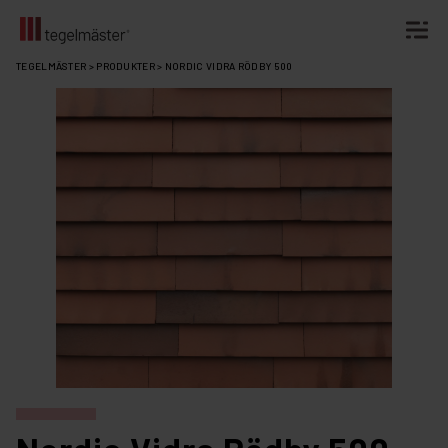
Fortsätt
TEGELMÄSTER
>
PRODUKTER
>
NORDIC VIDRA RÖDBY 500
till
innehållet