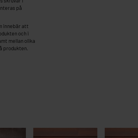
s skruvar i
onteras på
m innebär att
odukten och i
samt mellan olika
på produkten.