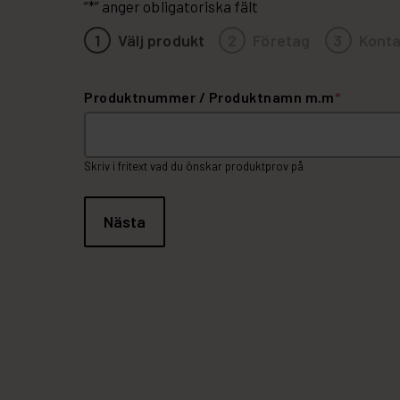
”
*
” anger obligatoriska fält
1
Välj produkt
2
Företag
3
Konta
Produktnummer / Produktnamn m.m
*
Skriv i fritext vad du önskar produktprov på