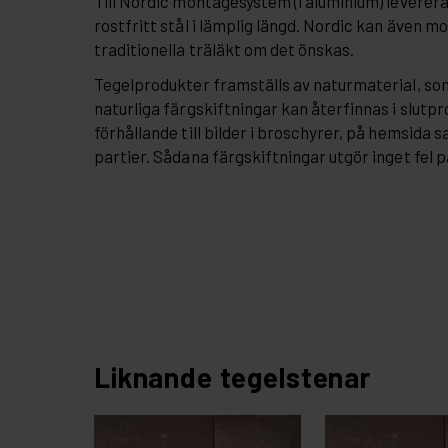
Till Nordic montagesystem (i aluminium) leverera
rostfritt stål i lämplig längd. Nordic kan även m
traditionella träläkt om det önskas.
Tegelprodukter framställs av naturmaterial, so
naturliga färgskiftningar kan återfinnas i slutpr
förhållande till bilder i broschyrer, på hemsida 
partier. Sådana färgskiftningar utgör inget fel 
Liknande tegelstenar