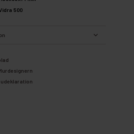
Vidra 500
ion
blad
 Murdesignern
rudeklaration