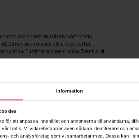
snabbt och enkelt visualisera vårt breda
and. Du kan även blanda olika tegelsorter.
nstruktion. Du hittar en beskrivning över hur du
Information
cookies
e för att anpassa innehållet och annonserna till användarna, tillh
vår trafik. Vi vidarebefordrar även sådana identifierare och anna
nnons- och analysföretag som vi samarbetar med. Dessa kan i sin