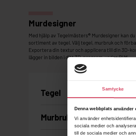
Murdesigner
Med hjälp av Tegelmästers® Murdesigner kan du 
sortiment av tegel. Välj tegel, murbruk och förb
Exportera din textur och applicera till din 3D-ko
lägger in bilden i ditt 3D-program, under
BIM
.
Samtycke
Denna webbplats använder 
Vi använder enhetsidentifierar
sociala medier och analysera 
till de sociala medier och a