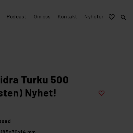
Podcast
Om oss
Kontakt
Nyheter
favorite_border
search
EPD miljövarudeklaration
Visualisering och murverksmått till övriga program
Stomme av tegel
idra Turku 500
sten) Nyhet!
favorite_border
ssad
x185x30x14 mm