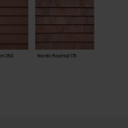
rn 250
Nordic Roströd 175
Nordic Ros