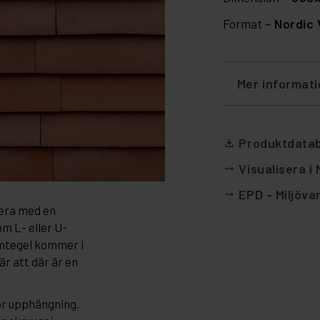
Format –
Nordic 
Mer informat
Produktdata
file_download
Visualisera i
arrow_right_alt
EPD - Miljöva
arrow_right_alt
lera med en
m L- eller U-
rmtegel kommer i
är att där är en
ör upphängning.