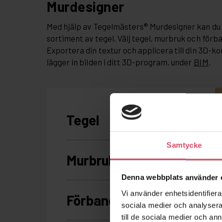
Murdesigner
Med hjälp av Tegelmästers® Murdesigner kan du 
sortiment av tegel. Välj tegel, murbruk och förb
Exportera din textur och applicera till din 3D-ko
lägger in bilden i ditt 3D-program, under
BIM
.
Samtycke
Denna webbplats använder 
Vi använder enhetsidentifierar
sociala medier och analysera 
till de sociala medier och a