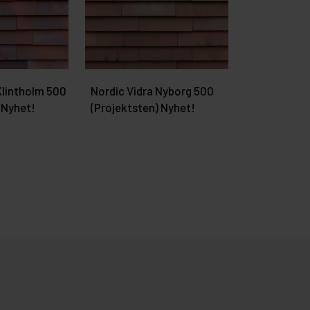
Klintholm 500
Nordic Vidra Nyborg 500
Nordic Vidr
 Nyhet!
(Projektsten) Nyhet!
(Projektste