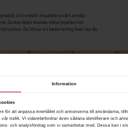
snabbt och enkelt visualisera vårt breda
and. Du kan även blanda olika tegelsorter.
nstruktion. Du hittar en beskrivning över hur du
Information
cookies
e för att anpassa innehållet och annonserna till användarna, tillh
vår trafik. Vi vidarebefordrar även sådana identifierare och anna
nnons- och analysföretag som vi samarbetar med. Dessa kan i sin