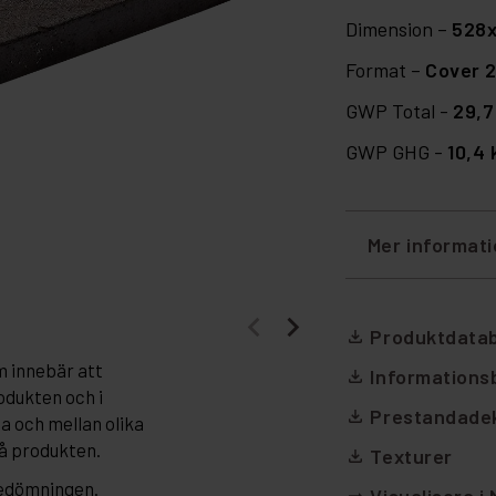
Dimension –
528
Format –
Cover 
GWP Total -
29,7
GWP GHG -
10,4
Mer informat
Produktdata
file_download
m innebär att
Informations
file_download
odukten och i
Prestandadek
file_download
da och mellan olika
på produkten.
Texturer
file_download
bedömningen.