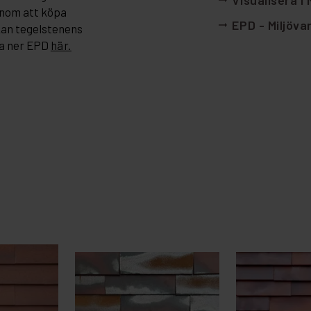
Visualisera i
arrow_right_alt
enom att köpa
EPD - Miljöva
arrow_right_alt
kan tegelstenens
a ner EPD
här.