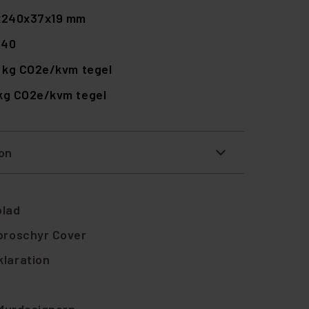
x240x37x19 mm
240
 kg CO2e/kvm tegel
 kg CO2e/kvm tegel
ion
blad
broschyr Cover
laration