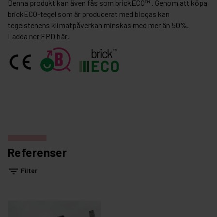
Denna produkt kan även fås som brickECO™ . Genom att köpa
brickECO-tegel som är producerat med biogas kan
tegelstenens klimatpåverkan minskas med mer än 50%.
Ladda ner EPD
här.
Referenser
filter_list
Filter