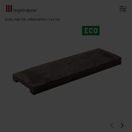
Fortsätt
TEGELMÄSTER
>
PRODUKTER
>
C44 170
till
innehållet