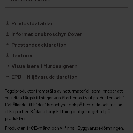
Produktdatablad
file_download
Informationsbroschyr Cover
file_download
Prestandadeklaration
file_download
Texturer
file_download
Visualisera i Murdesignern
arrow_right_alt
EPD - Miljövarudeklaration
arrow_right_alt
Tegelprodukter framställs av naturmaterial, som innebär att
naturliga färgskiftningar kan återfinnas i slutprodukten och i
förhållande till bilder i broschyrer och på hemsida och mellan
olika partier. Sådana färgskiftningar utgör inget fel på
produkten.
Produkten är CE-märkt och vi finns i Byggvarubedömningen.