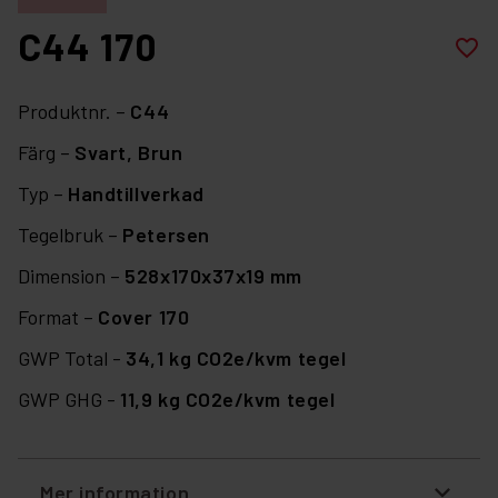
C44 170
favorite_border
Produktnr. –
C44
Färg –
Svart,
Brun
Typ –
Handtillverkad
Tegelbruk –
Petersen
Dimension –
528x170x37x19 mm
Format –
Cover 170
GWP Total -
34,1 kg CO2e/kvm tegel
GWP GHG -
11,9 kg CO2e/kvm tegel
Mer information