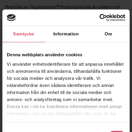
Med hjälp av Tegelmästers® Murdesigner kan du snabbt och
enkelt visualisera vårt breda sortiment av tegel. Välj tegel,
murbruk och förband. Du kan även blanda olika tegelsorter.
Exportera din textur och applicera till din 3D-konstruktion. Du
hittar en beskrivning över hur du lägger in bilden i ditt 3D-
Samtycke
Information
Om
program, under
BIM
.
Denna webbplats använder cookies
Vi använder enhetsidentifierare för att anpassa innehållet
och annonserna till användarna, tillhandahålla funktioner
för sociala medier och analysera vår trafik. Vi
vidarebefordrar även sådana identifierare och annan
information från din enhet till de sociala medier och
annons- och analysföretag som vi samarbetar med.
Dessa kan i sin tur kombinera informationen med annan
information som du har tillhandahållit eller som de har
samlat in när du har använt deras tjänster.
Samtyckesval