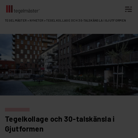
Fortsätt
TEGELMÄSTER
>
NYHETER
>
TEGELKOLLAGE OCH 30-TALSKÄNSLA I GJUTFORMEN
till
innehållet
Tegelkollage och 30-talskänsla i
Gjutformen