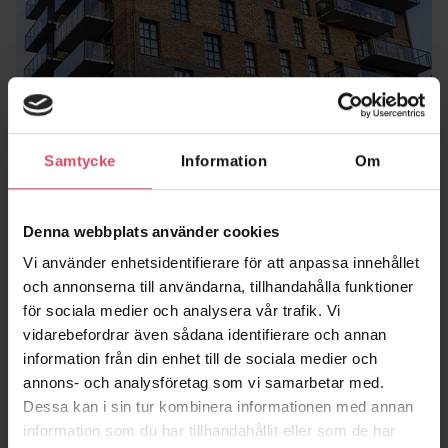
Samtycke
Information
Om
Platsmurad fasad och falurött
Denna webbplats använder cookies
Tegelfasaderna är platsmurade istället för att gjutas fast i
Vi använder enhetsidentifierare för att anpassa innehållet
färdiga betongelement som monteras på plats. Fasaderna är
och annonserna till användarna, tillhandahålla funktioner
byggda av utfackningselement och stålpelare. Sedan är det
för sociala medier och analysera vår trafik. Vi
platsmurat utanpå.
vidarebefordrar även sådana identifierare och annan
– Vi är glada över att Uppsalahem ville ha just platsmurat, det
information från din enhet till de sociala medier och
gav lite mer frihet i gestaltningen.
annons- och analysföretag som vi samarbetar med.
Utöver bostadshusen finns förskolan med tre avdelningar som
Dessa kan i sin tur kombinera informationen med annan
fått en helt egen gestaltning. I projektet fanns en idé i ord om
information som du har tillhandahållit eller som de har