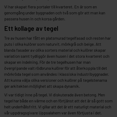
Vi har skapat flera portaler till kvarteret. En är som en
genomgång under byggnaden och två som gör att man kan
passera husen in och korsa gården.
Ett kollage av tegel
Tre av husen har fått en platsmurad tegelfasad och resten har
puts i olika kulörer som naturvit, mörkgrå och beige. Att
blanda fasader av olika sorters material och kulörer skapar
variation samt tydliggör även husen i det stora kvarteret och
skapar en indelning. För de tre tegelhusen har man
övergripande valt rödbruna kulörer för att återkoppla till det
mörkröda tegel som användes i klassiska industribyggnader.
Att kunna välja olika versioner och kulörer på tegelstenarna
ger arkitekten möjlighet att skapa dynamik.
Vi var tidigt inne på tegel. Vi diskuterade även betong. Men
tegel har både en värme och en förtjänst att det är så gott som
helt underhållsfritt. Vi gillar att det är ett naturligt material och
vår uppdragsgivare Uppsalahem var även förtjusta i det.