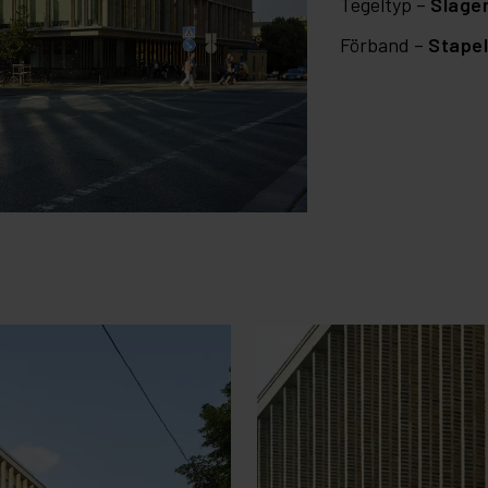
Tegeltyp –
Slage
Förband –
Stape