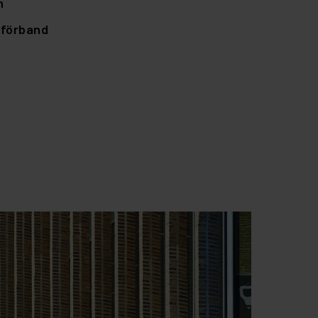
n
lförband