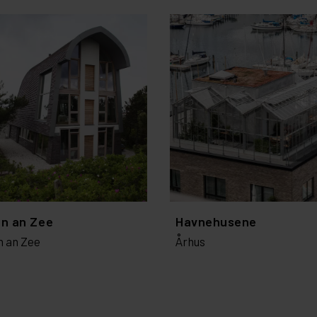
n an Zee
Havnehusene
n an Zee
Århus