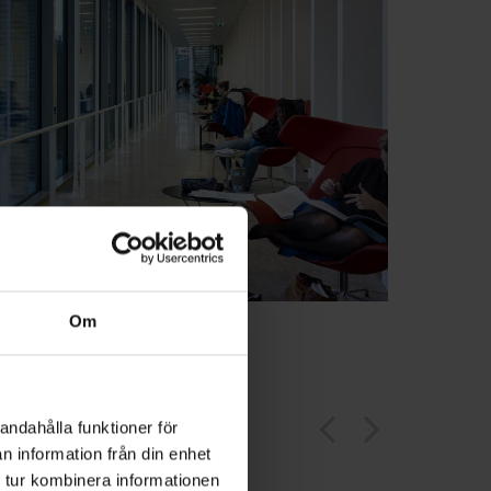
Om
arrow_back_ios
arrow_forward_ios
andahålla funktioner för
n information från din enhet
 tur kombinera informationen