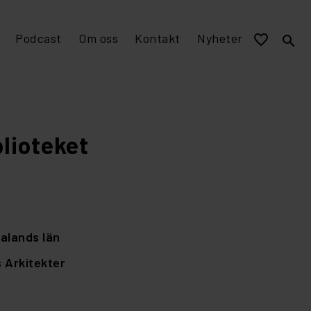
Podcast
Om oss
Kontakt
Nyheter
favorite_border
search
EPD miljövarudeklaration
Visualisering och murverksmått till övriga program
Stomme av tegel
lioteket
alands län
 Arkitekter