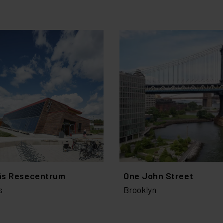
äs Resecentrum
One John Street
s
Brooklyn