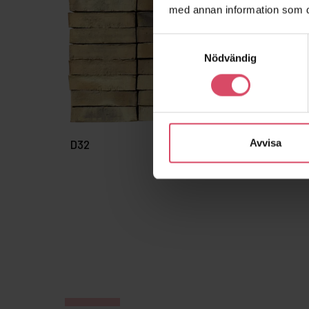
med annan information som du 
Samtyckesval
Nödvändig
Avvisa
D32