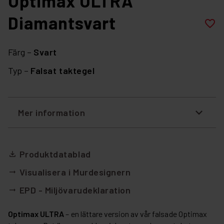
Optimax ULTRA
Diamantsvart
favorite_border
Färg –
Svart
Typ –
Falsat taktegel
Mer information
Produktdatablad
file_download
Visualisera i Murdesignern
arrow_right_alt
EPD - Miljövarudeklaration
arrow_right_alt
Optimax ULTRA
– en lättare version av vår falsade Optimax