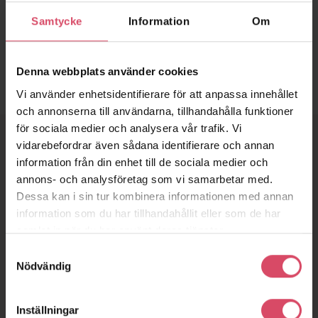
Optimax Carbon
Optimax
Optimax Ski
Diamantsvart
Samtycke
Information
Om
Denna webbplats använder cookies
Vi använder enhetsidentifierare för att anpassa innehållet
och annonserna till användarna, tillhandahålla funktioner
för sociala medier och analysera vår trafik. Vi
vidarebefordrar även sådana identifierare och annan
information från din enhet till de sociala medier och
Murdesigner
annons- och analysföretag som vi samarbetar med.
Dessa kan i sin tur kombinera informationen med annan
Med hjälp av Tegelmästers® Murdesigner kan du snabbt och
information som du har tillhandahållit eller som de har
enkelt visualisera vårt breda sortiment av tegel. Välj tegel,
samlat in när du har använt deras tjänster.
murbruk och förband. Du kan även blanda olika tegelsorter.
Samtyckesval
Exportera din textur och applicera till din 3D-konstruktion. Du
Nödvändig
hittar en beskrivning över hur du lägger in bilden i ditt 3D-
program, under
BIM
.
Inställningar