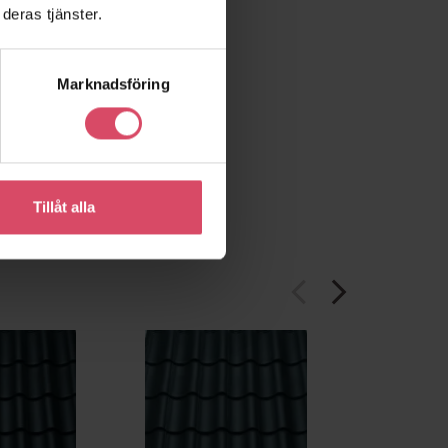
deras tjänster.
Marknadsföring
Tillåt alla
arrow_back_ios
arrow_forward_ios