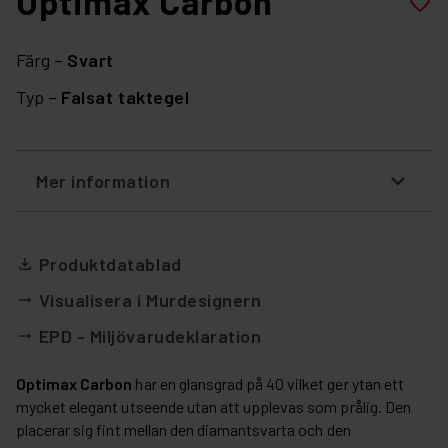
Optimax Carbon
favorite_border
Färg –
Svart
Typ –
Falsat taktegel
Mer information
Produktdatablad
file_download
Visualisera i Murdesignern
arrow_right_alt
EPD - Miljövarudeklaration
arrow_right_alt
Optimax Carbon
har en glansgrad på 40 vilket ger ytan ett
mycket elegant utseende utan att upplevas som prålig. Den
placerar sig fint mellan den diamantsvarta och den