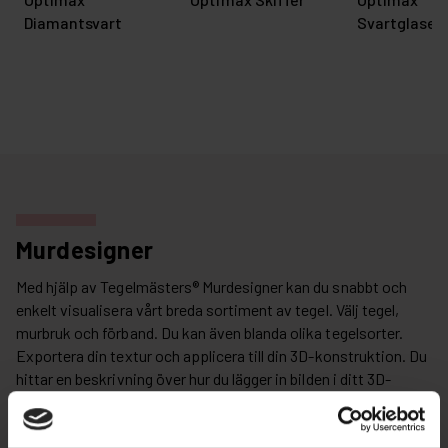
Diamantsvart
Svartglaser
Murdesigner
Med hjälp av Tegelmästers® Murdesigner kan du snabbt och
enkelt visualisera vårt breda sortiment av tegel. Välj tegel,
murbruk och förband. Du kan även blanda olika tegelsorter.
Exportera din textur och applicera till din 3D-konstruktion. Du
hittar en beskrivning över hur du lägger in bilden i ditt 3D-
program, under
BIM
.