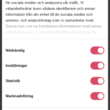
för sociala medier och analysera vår trafik. Vi
vidarebefordrar även sådana identifierare och annan
information från din enhet till de sociala medier och
annons- och analysföretag som vi samarbetar med.
BRA Bygg kontor
SeaU
Dessa kan i sin tur kombinera informationen med annan
Göteborg
Helsingborg
information som du har tillhandahållit eller som de har
samlat in när du har använt deras tjänster.
Samtyckesval
Nödvändig
Inställningar
Statistik
Marknadsföring
Foajén
Kv Äpplet, Fabo
Malmö
Falkenberg