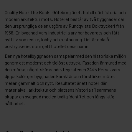
Quality Hotel The Book i Göteborg är ett hotell där historia och
modern arkitektur möts. Hotellet består av två byggnader där
den ursprungliga delen utgörs av Rundqvists Boktryckeri från
1956. En byggnad vars industriella arv har bevarats och fått
nytt liv som entré, lobby och restaurang. Det är också
boktryckeriet som gett hotellet dess namn.
Den nya hotellbyggnaden samspelar med den historiska miljön
genom ett modernt och tidlöst uttryck. Fasaden är murad med
den mörka, något skimrande, tegelstenen 2445 Persa, vars
djupa kulör ger byggnaden karaktär och förstärker mötet
mellan gammalt och nytt. Resultatet är ett hotell där
materialval, arkitektur och platsens historia tillsammans
skapar en byggnad med en tydlig identitet och långsiktig
hållbarhet.