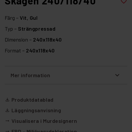
Skagen 240/118/40
favorite_border
Färg –
Vit,
Gul
Typ –
Strängpressad
Dimension –
240x118x40
Format –
240x118x40
Mer information
Produktdatablad
file_download
Läggningsanvisning
file_download
Visualisera i Murdesignern
arrow_right_alt
EPD - Miljövarudeklaration
arrow_right_alt