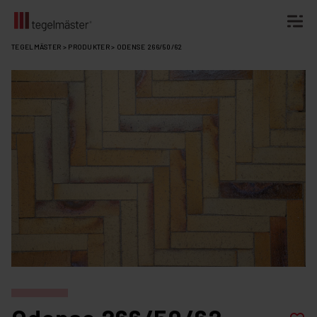
Fortsätt
TEGELMÄSTER
>
PRODUKTER
>
ODENSE 266/50/62
till
innehållet