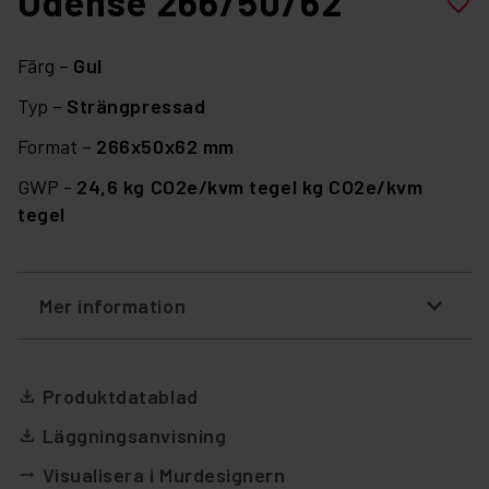
Odense 266/50/62
favorite_border
Färg –
Gul
Typ –
Strängpressad
Format –
266x50x62 mm
GWP -
24,6 kg CO2e/kvm tegel kg CO2e/kvm
tegel
Mer information
Produktdatablad
file_download
Läggningsanvisning
file_download
Visualisera i Murdesignern
arrow_right_alt