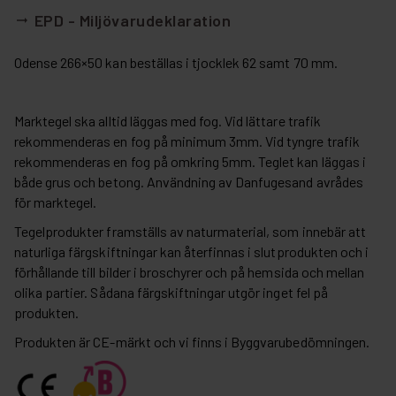
EPD - Miljövarudeklaration
arrow_right_alt
Odense 266×50 kan beställas i tjocklek 62 samt 70 mm.
Marktegel ska alltid läggas med fog. Vid lättare trafik
rekommenderas en fog på minimum 3mm. Vid tyngre trafik
rekommenderas en fog på omkring 5mm. Teglet kan läggas i
både grus och betong. Användning av Danfugesand avrådes
för marktegel.
Tegelprodukter framställs av naturmaterial, som innebär att
naturliga färgskiftningar kan återfinnas i slutprodukten och i
förhållande till bilder i broschyrer och på hemsida och mellan
olika partier. Sådana färgskiftningar utgör inget fel på
produkten.
Produkten är CE-märkt och vi finns i Byggvarubedömningen.