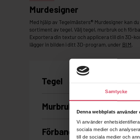
Murdesigner
Med hjälp av Tegelmästers® Murdesigner kan du 
sortiment av tegel. Välj tegel, murbruk och förb
Exportera din textur och applicera till din 3D-ko
lägger in bilden i ditt 3D-program, under
BIM
.
Samtycke
Denna webbplats använder 
Vi använder enhetsidentifierar
sociala medier och analysera 
till de sociala medier och a