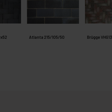
0x52
Atlanta 215/105/50
Brügge VHG1