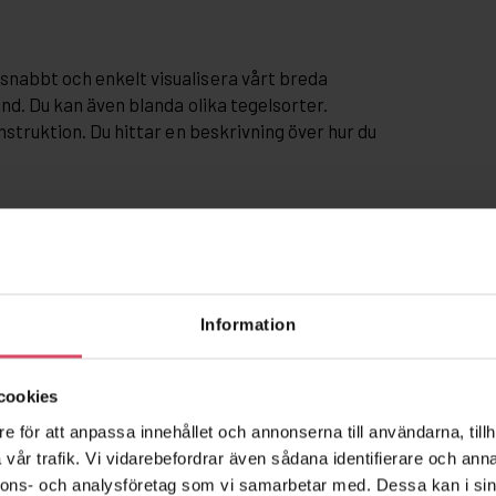
snabbt och enkelt visualisera vårt breda
and. Du kan även blanda olika tegelsorter.
nstruktion. Du hittar en beskrivning över hur du
Information
cookies
e för att anpassa innehållet och annonserna till användarna, tillh
vår trafik. Vi vidarebefordrar även sådana identifierare och anna
nnons- och analysföretag som vi samarbetar med. Dessa kan i sin