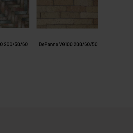
30 200/50/60
DePanne VG100 200/60/50
DePanne V
200/50/60