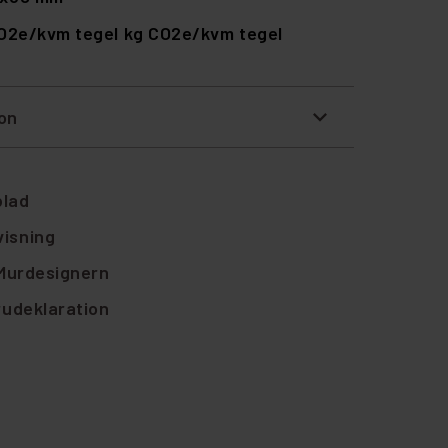
CO2e/kvm tegel kg CO2e/kvm tegel
ion
blad
isning
 Murdesignern
rudeklaration