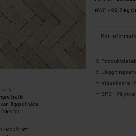
GWP -
25,7 kg 
Mer informat
Produktdata
file_download
Läggningsanv
file_download
Visualisera i
arrow_right_alt
trafik
EPD - Miljöva
arrow_right_alt
gre trafik
kan läggas i både
rådes för
m innebär att