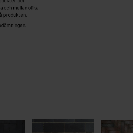
odukten och i
da och mellan olika
på produkten.
bedömningen.