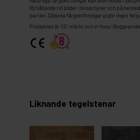
naturliga färgskiftningar kan återfinnas i slutpr
förhållande till bilder i broschyrer och på hemsi
partier. Sådana färgskiftningar utgör inget fel 
Produkten är CE-märkt och vi finns i Byggvaru
Liknande tegelstenar