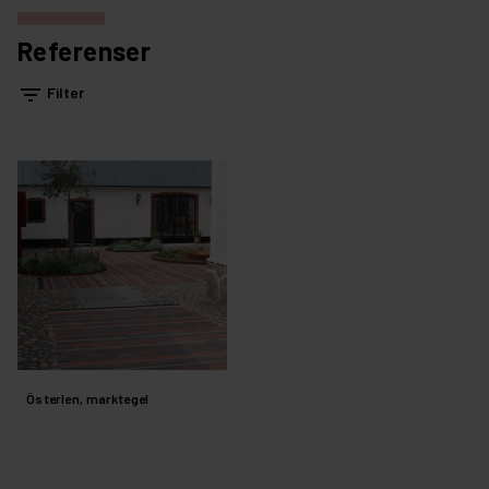
Referenser
filter_list
Filter
Österlen, marktegel