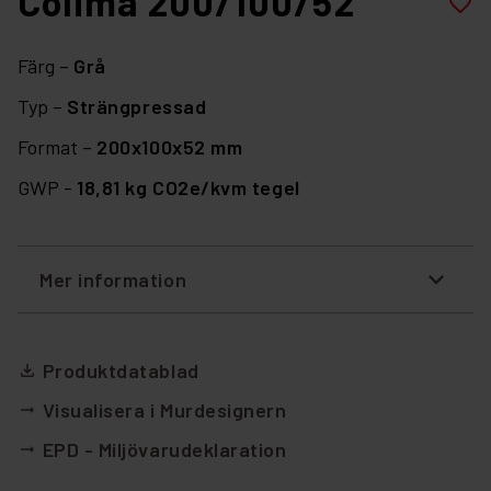
Colima 200/100/52
favorite_border
Färg –
Grå
Typ –
Strängpressad
Format –
200x100x52 mm
GWP -
18,81 kg CO2e/kvm tegel
Mer information
Produktdatablad
file_download
Visualisera i Murdesignern
arrow_right_alt
EPD - Miljövarudeklaration
arrow_right_alt