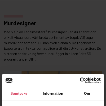
Murdesigner
Med hjälp av Tegelmästers® Murdesigner kan du snabbt och
enkelt visualisera vårt breda sortiment av tegel. Välj tegel,
murbruk och förband. Du kan även blanda olika tegelsorter.
Exportera din textur och applicera till din 3D-konstruktion. Du
hittar en beskrivning över hur du lägger in bilden i ditt 3D-
program, under
BIM
.
Samtycke
Information
Om