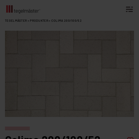
Fortsätt
TEGELMÄSTER
>
PRODUKTER
>
COLIMA 200/100/52
till
innehållet