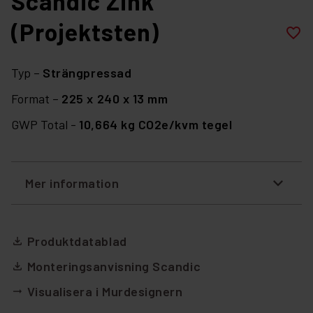
Scandic Zink
(Projektsten)
favorite_border
Typ –
Strängpressad
Format –
225 x 240 x 13 mm
GWP Total -
10,664 kg CO2e/kvm tegel
Mer information
Produktdatablad
file_download
Monteringsanvisning Scandic
file_download
Visualisera i Murdesignern
arrow_right_alt