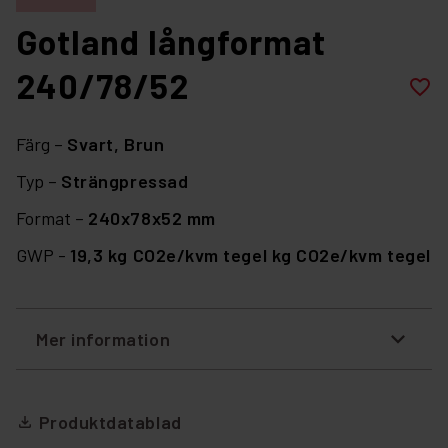
Gotland långformat
240/78/52
favorite_border
Färg –
Svart,
Brun
Typ –
Strängpressad
Format –
240x78x52 mm
GWP -
19,3 kg CO2e/kvm tegel kg CO2e/kvm tegel
Mer information
Produktdatablad
file_download