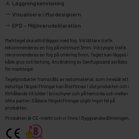
Läggningsanvisning
file_download
Visualisera i Murdesignern
arrow_right_alt
EPD - Miljövarudeklaration
arrow_right_alt
Marktegel ska alltid läggas med fog. Vid lättare trafik
rekommenderas en fog på minimum 3mm. Vid tyngre trafik
rekommenderas en fog på omkring 5mm. Teglet kan läggas i
både grus och betong. Användning av Danfugesand avrådes
för marktegel.
Tegelprodukter framställs av naturmaterial, som innebär att
naturliga färgskiftningar kan återfinnas i slutprodukten och i
förhållande till bilder i broschyrer och på hemsida och mellan
olika partier. Sådana färgskiftningar utgör inget fel på
produkten.
Produkten är CE-märkt och vi finns i Byggvarubedömningen.