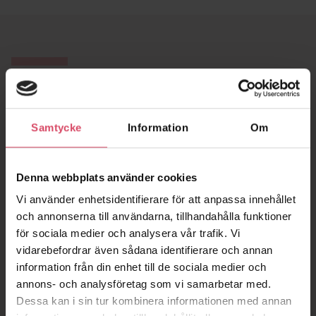
Murdesigner
Med hjälp av Tegelmästers® Murdesigner kan du snabbt och
enkelt visualisera vårt breda sortiment av tegel. Välj tegel,
Samtycke
Information
Om
murbruk och förband. Du kan även blanda olika tegelsorter.
Exportera din textur och applicera till din 3D-konstruktion. Du
hittar en beskrivning över hur du lägger in bilden i ditt 3D-
Denna webbplats använder cookies
program, under
BIM
.
Vi använder enhetsidentifierare för att anpassa innehållet
och annonserna till användarna, tillhandahålla funktioner
för sociala medier och analysera vår trafik. Vi
vidarebefordrar även sådana identifierare och annan
information från din enhet till de sociala medier och
annons- och analysföretag som vi samarbetar med.
Dessa kan i sin tur kombinera informationen med annan