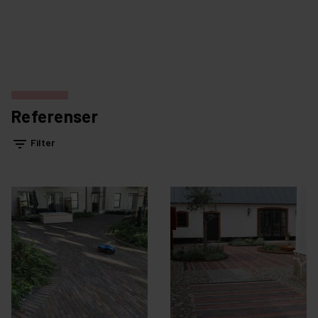
Referenser
filter_list
Filter