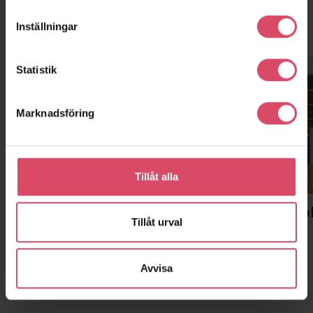
Inställningar
Kontor och showroom
Statistik
Marknadsföring
Tillåt alla
Malmö
Stockho
Tillåt urval
Huvudkontor, showroom, lager
Kontor
Avvisa