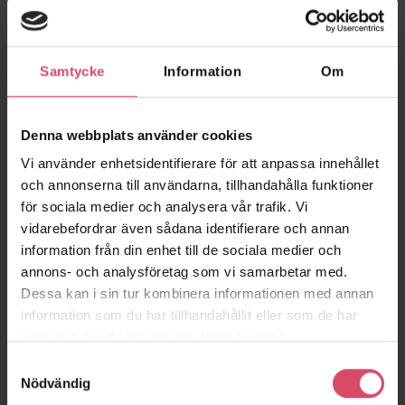
Samtycke
Information
Om
Denna webbplats använder cookies
Vi använder enhetsidentifierare för att anpassa innehållet
och annonserna till användarna, tillhandahålla funktioner
Österlen, marktegel
Kv Koppången,
för sociala medier och analysera vår trafik. Vi
marktegel
vidarebefordrar även sådana identifierare och annan
Stockholm
information från din enhet till de sociala medier och
annons- och analysföretag som vi samarbetar med.
Dessa kan i sin tur kombinera informationen med annan
information som du har tillhandahållit eller som de har
samlat in när du har använt deras tjänster.
Samtyckesval
Nödvändig