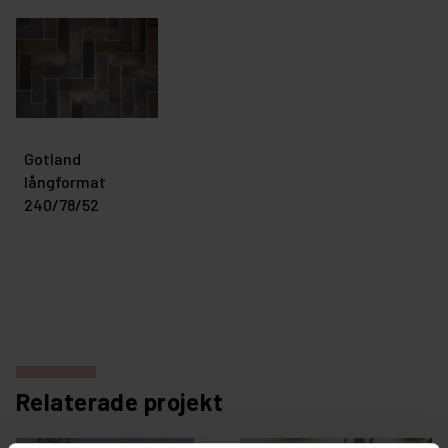
Gotland
långformat
240/78/52
Relaterade projekt