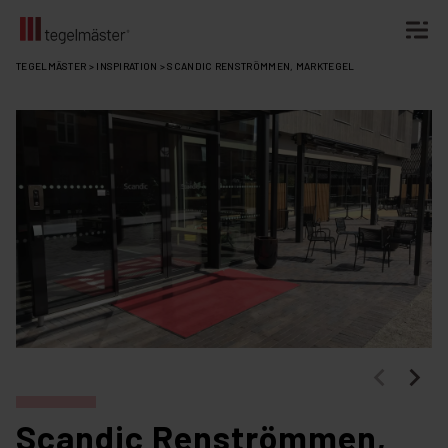
Fortsätt
TEGELMÄSTER
>
INSPIRATION
>
SCANDIC RENSTRÖMMEN, MARKTEGEL
till
innehållet
Scandic Renströmmen,