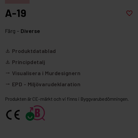
A-19
favorite_border
Färg –
Diverse
Produktdatablad
file_download
Principdetalj
file_download
Visualisera i Murdesignern
arrow_right_alt
EPD - Miljövarudeklaration
arrow_right_alt
Produkten är CE-märkt och vi finns i Byggvarubedömningen.