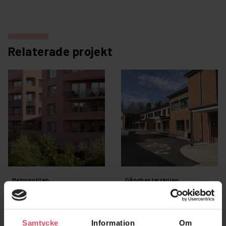
Relaterade projekt
Metropolitan
Gånghesterskolan
Uppsala
Borås
Samtycke
Information
Om