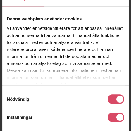
Denna webbplats använder cookies
Vi använder enhetsidentifierare för att anpassa innehållet
och annonserna till användarna, tillhandahålla funktioner
för sociala medier och analysera vår trafik. Vi
vidarebefordrar även sådana identifierare och annan
information från din enhet till de sociala medier och
Slussen
Österport 1 och 2
annons- och analysföretag som vi samarbetar med.
Örebro
Västerås
Dessa kan i sin tur kombinera informationen med annan
information som du har tillhandahållit eller som de har
samlat in när du har använt deras tjänster.
Samtyckesval
Nödvändig
Inställningar