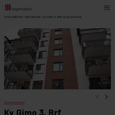
Fortsätt
TEGELMÄSTER
>
INSPIRATION
>
KV GIMO 3, BRF TEGELBACKEN
till
innehållet
Kv Gimo 3, Brf