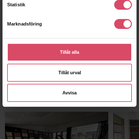
Statistik
Brf Linnéa
Kranhuset
Marknadsföring
Helsingborg
Köpenhamn
Tillåt alla
Tillåt urval
Avvisa
Kontor och showroom