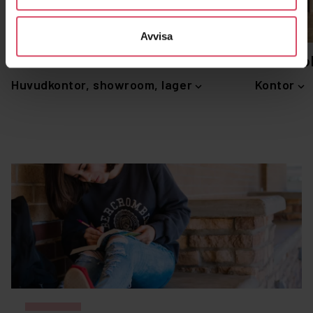
Avvisa
Malmö
Stockho
Huvudkontor, showroom, lager
Kontor