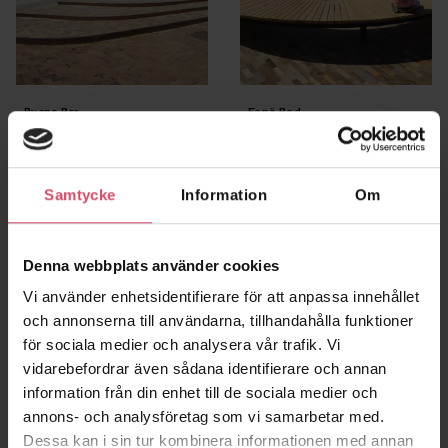
Byens Bro,
Fanö Bad,
marktegel
marktegel
Odense
Samtycke
Information
Om
Denna webbplats använder cookies
Vi använder enhetsidentifierare för att anpassa innehållet
och annonserna till användarna, tillhandahålla funktioner
för sociala medier och analysera vår trafik. Vi
vidarebefordrar även sådana identifierare och annan
information från din enhet till de sociala medier och
annons- och analysföretag som vi samarbetar med.
Brædstrup gamla
Kristianstad,
Dessa kan i sin tur kombinera informationen med annan