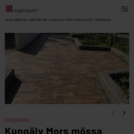
Fortsätt
TEGELMÄSTER
>
INSPIRATION
>
KUNGÄLV MORS MÖSSA CAFÉ, MARKTEGEL
till
innehållet
Kungälv Mors mössa