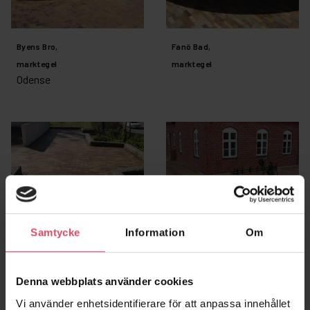
Byens Bro,
Fanö Bad,
marktegel
marktegel
Odense
Samtycke
Information
Om
Kungälv Mors mössa
Brædstrup gamla
Denna webbplats använder cookies
café, marktegel
stationsbyggnad,
Vi använder enhetsidentifierare för att anpassa innehållet
Kungälv
marktegel