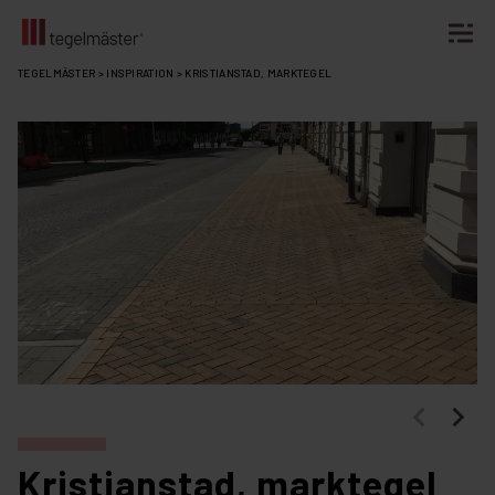
Fortsätt
TEGELMÄSTER
>
INSPIRATION
>
KRISTIANSTAD, MARKTEGEL
till
innehållet
Kristianstad, marktegel