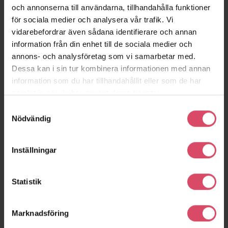
och annonserna till användarna, tillhandahålla funktioner
för sociala medier och analysera vår trafik. Vi
vidarebefordrar även sådana identifierare och annan
information från din enhet till de sociala medier och
annons- och analysföretag som vi samarbetar med.
Dessa kan i sin tur kombinera informationen med annan
information som du har tillhandahållit eller som de har
samlat in när du har använt deras tjänster.
Samtyckesval
Nödvändig
Triangeln,
Inställningar
marktegel
Malmö
Statistik
Marknadsföring