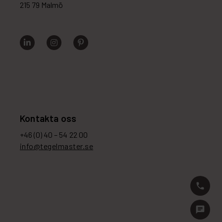
215 79 Malmö
Kontakta oss
+46 (0) 40 – 54 22 00
info@tegelmaster.se
phone
chat