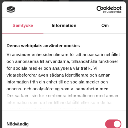
Brf Söderterrassen
Merkurhuset
Stockholm
Göteborg
Samtycke
Information
Om
Denna webbplats använder cookies
Vi använder enhetsidentifierare för att anpassa innehållet
och annonserna till användarna, tillhandahålla funktioner
för sociala medier och analysera vår trafik. Vi
vidarebefordrar även sådana identifierare och annan
information från din enhet till de sociala medier och
annons- och analysföretag som vi samarbetar med.
Dessa kan i sin tur kombinera informationen med annan
Geely Innovation
Kv Algen
Jönköping
information som du har tillhandahållit eller som de har
Centre
samlat in när du har använt deras tjänster.
Göteborg
Samtyckesval
Nödvändig