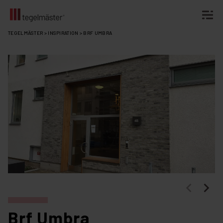
Fortsätt
TEGELMÄSTER
>
INSPIRATION
>
BRF UMBRA
till
innehållet
Brf Umbra