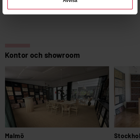
Avvisa
Kontor och showroom
Malmö
Stockho