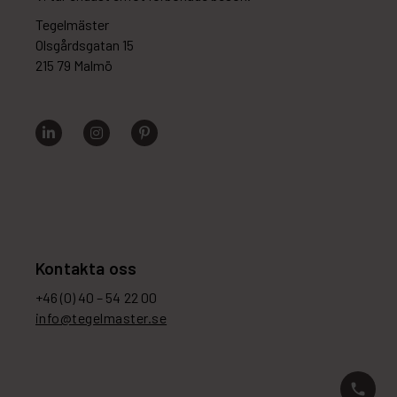
Tegelmäster
Olsgårdsgatan 15
215 79 Malmö
Kontakta oss
+46 (0) 40 – 54 22 00
info@tegelmaster.se
phone