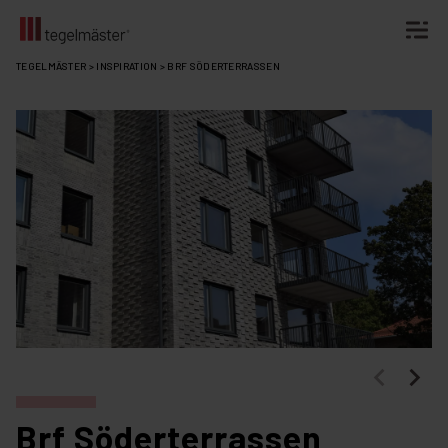
Fortsätt
TEGELMÄSTER
>
INSPIRATION
>
BRF SÖDERTERRASSEN
till
innehållet
Brf Söderterrassen