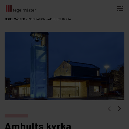
Fortsätt
TEGELMÄSTER
>
INSPIRATION
>
AMHULTS KYRKA
till
innehållet
Amhults kyrka