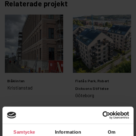
Relaterade projekt
Blåklinten
Flatås Park, Robert
Kristianstad
Dicksons Stiftelse
Göteborg
Samtycke
Information
Om