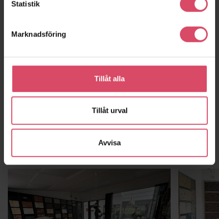
Statistik
Strandängen
Ormhuset
Marknadsföring
Jönköping
Tillåt alla
Tillåt urval
Avvisa
Kontor och showroom