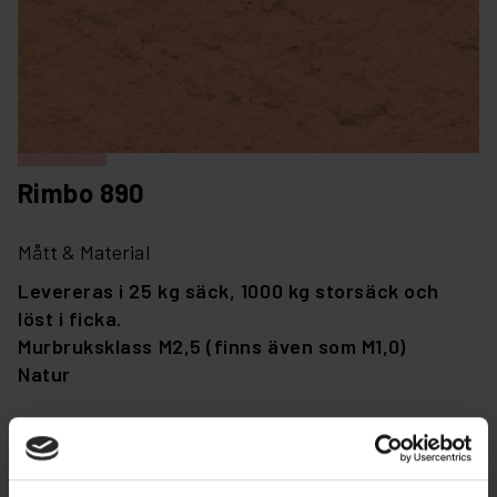
Rimbo 890
Mått & Material
Levereras i 25 kg säck, 1000 kg storsäck och
löst i ficka.
Murbruksklass M2,5 (finns även som M1,0)
Natur
Montering
Massivstensbruk används vid murnings- och