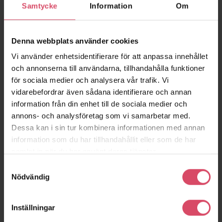
efterfogningsarbeten då färgad fog önskas.
Samtycke
Information
Om
Denna webbplats använder cookies
Vi använder enhetsidentifierare för att anpassa innehållet
och annonserna till användarna, tillhandahålla funktioner
för sociala medier och analysera vår trafik. Vi
vidarebefordrar även sådana identifierare och annan
Liknande produkter
information från din enhet till de sociala medier och
annons- och analysföretag som vi samarbetar med.
Dessa kan i sin tur kombinera informationen med annan
information som du har tillhandahållit eller som de har
samlat in när du har använt deras tjänster.
Massivstensbruk
Massivstensbruk
Massivstens
Samtyckesval
M2,5 – DONSÖ
M2,5 – ASPÖ
M2,5 – ARILD
Nödvändig
Inställningar