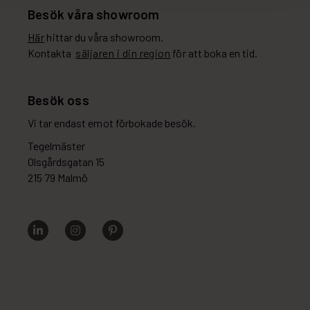
Besök våra showroom
Här
hittar du våra showroom.
Kontakta
säljaren i din region
för att boka en tid.
Besök oss
Vi tar endast emot förbokade besök.
Tegelmäster
Olsgårdsgatan 15
215 79 Malmö