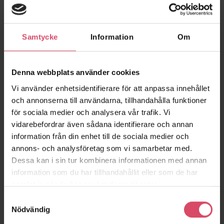
efterfogningsarbeten då färgad fog önskas.
Se Produktinformation för instruktioner.
Samtycke
Information
Om
Tegelmäster Massivstensbruk är ett pigmenterat torrbruk.
Blandas endast med vatten för att få användningsfärdigt
färgat murbruk. Används vid murnings- och
Denna webbplats använder cookies
efterfogningsarbeten då färgad fog önskas och finns i en
Vi använder enhetsidentifierare för att anpassa innehållet
mångfald färger.
och annonserna till användarna, tillhandahålla funktioner
för sociala medier och analysera vår trafik. Vi
vidarebefordrar även sådana identifierare och annan
information från din enhet till de sociala medier och
annons- och analysföretag som vi samarbetar med.
Liknande produkter
Dessa kan i sin tur kombinera informationen med annan
information som du har tillhandahållit eller som de har
samlat in när du har använt deras tjänster.
Samtyckesval
Nödvändig