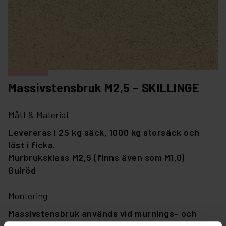
Massivstensbruk M2,5 – SKILLINGE
Mått & Material
Levereras i 25 kg säck, 1000 kg storsäck och
löst i ficka.
Murbruksklass M2,5 (finns även som M1,0)
Gulröd
Montering
Massivstensbruk används vid murnings- och