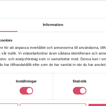
Information
cookies
e för att anpassa innehållet och annonserna till användarna, tillh
vår trafik. Vi vidarebefordrar även sådana identifierare och anna
nnons- och analysföretag som vi samarbetar med. Dessa kan i sin
har tillhandahållit eller som de har samlat in när du har använt 
Inställningar
Statistik
r en enhet genom ett produktprov. Här kan du
ler en uppmurad provtavla. Vi erbjuder uppmurade