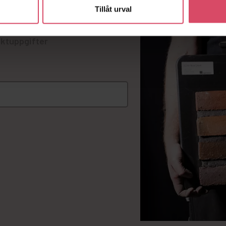
lister på murverk.
Tillåt urval
ktuppgifter