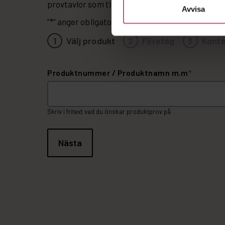
provtavlor som tillverkas förhand av våra specia
Avvisa
”
*
” anger obligatoriska fält
1
Välj produkt
2
Företag
3
Konta
Produktnummer / Produktnamn m.m
*
Skriv i fritext vad du önskar produktprov på