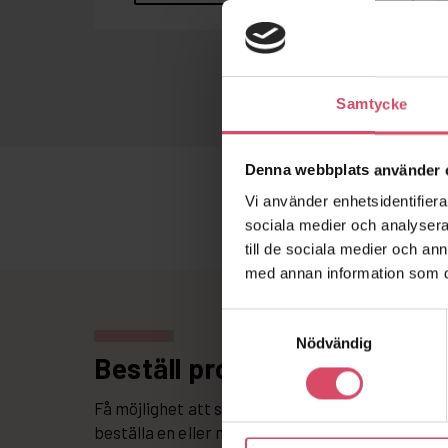
Samtycke
Denna webbplats använder 
Vi använder enhetsidentifierar
sociala medier och analysera 
till de sociala medier och a
med annan information som du 
Samtyckesval
Nödvändig
Beställ produktprov
Få möjlighet att se hur tegel och murbruk bilda
beställa en eller några stycken tegelstenar, el