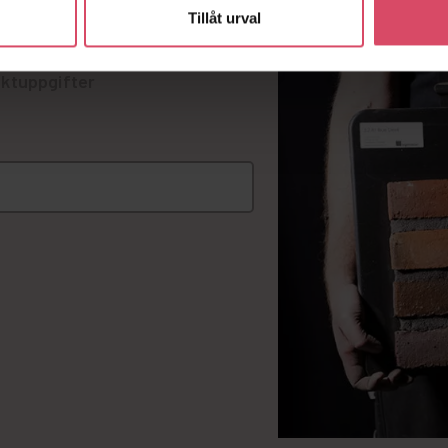
lister på murverk.
Tillåt urval
ktuppgifter