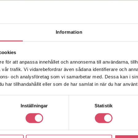
Information
cookies
e för att anpassa innehållet och annonserna till användarna, tillh
vår trafik. Vi vidarebefordrar även sådana identifierare och anna
nnons- och analysföretag som vi samarbetar med. Dessa kan i sin
har tillhandahållit eller som de har samlat in när du har använt 
Inställningar
Statistik
r en enhet genom ett produktprov. Här kan du
ler en uppmurad provtavla. Vi erbjuder uppmurade