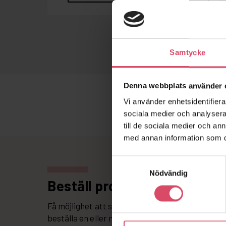
Samtycke
Denna webbplats använder 
Vi använder enhetsidentifierar
sociala medier och analysera 
till de sociala medier och a
med annan information som du 
Samtyckesval
Nödvändig
Beställ produktprov
Få möjlighet att se hur tegel och murbruk bilda
beställa en eller några stycken tegelstenar, el