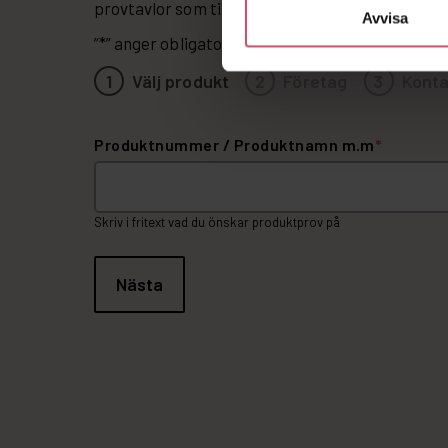
provtavlor som tillverkas förhand av våra specia
Avvisa
”
*
” anger obligatoriska fält
1
Välj produkt
2
Företag
3
Konta
Produktnummer / Produktnamn m.m
*
Skriv i fritext vad du önskar produktprov på