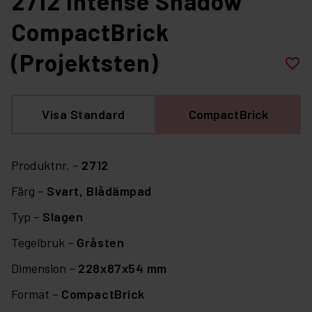
2712 Intense Shadow
CompactBrick
(Projektsten)
favorite_border
Visa Standard
CompactBrick
Produktnr. –
2712
Färg –
Svart,
Blådämpad
Typ –
Slagen
Tegelbruk –
Gråsten
Dimension –
228x87x54 mm
Format –
CompactBrick