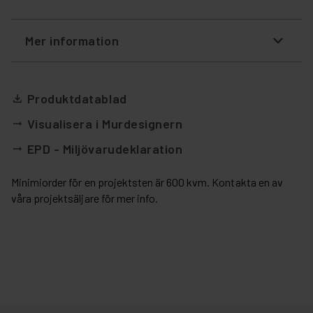
Mer information
Produktdatablad
file_download
Visualisera i Murdesignern
arrow_right_alt
EPD - Miljövarudeklaration
arrow_right_alt
Minimiorder för en projektsten är 600 kvm. Kontakta en av
våra projektsäljare för mer info.