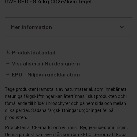
GWP GHG -
8,4 kg CO2e/kvm tegel
Mer information
Produktdatablad
file_download
Visualisera i Murdesignern
arrow_right_alt
EPD - Miljövarudeklaration
arrow_right_alt
Tegelprodukter framställs av naturmaterial, som innebär att
naturliga färgskiftningar kan återfinnas i slutprodukten och i
förhållande till bilder i broschyrer och på hemsida och mellan
olika partier. Sådana färgskiftningar utgör inget fel på
produkten.
Produkten är CE-märkt och vi finns i Byggvarubedömningen.
Denna produkt kan även fås som brickECO. Genom att köpa