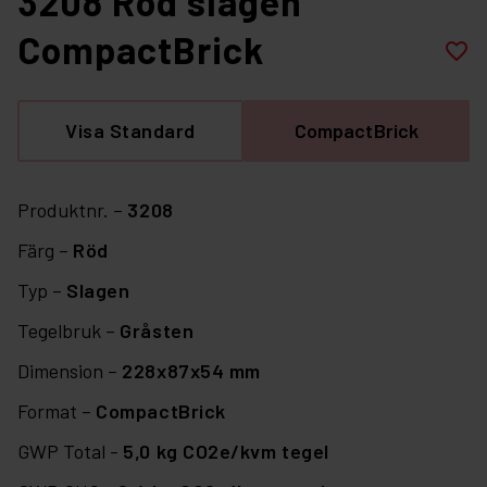
3208 Röd slagen
CompactBrick
favorite_border
Visa Standard
CompactBrick
Produktnr. –
3208
Färg –
Röd
Typ –
Slagen
Tegelbruk –
Gråsten
Dimension –
228x87x54 mm
Format –
CompactBrick
GWP Total -
5,0 kg CO2e/kvm tegel