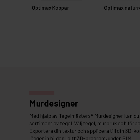
Optimax Koppar
Optimax naturr
Murdesigner
Med hjälp av Tegelmästers® Murdesigner kan du 
sortiment av tegel. Välj tegel, murbruk och förb
Exportera din textur och applicera till din 3D-ko
lägger in bilden i ditt 3D-program, under
BIM
.