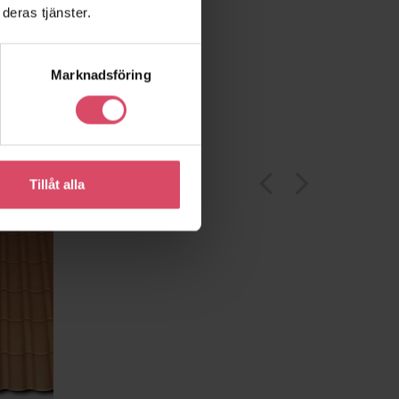
deras tjänster.
Marknadsföring
arrow_back_ios
arrow_forward_ios
Tillåt alla