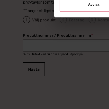
provtavlor som tillverkas förhand av våra specia
Avvisa
”
*
” anger obligatoriska fält
1
Välj produkt
2
Företag
3
Konta
Produktnummer / Produktnamn m.m
*
Skriv i fritext vad du önskar produktprov på