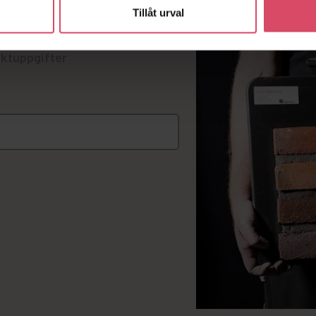
lister på murverk.
Tillåt urval
ktuppgifter