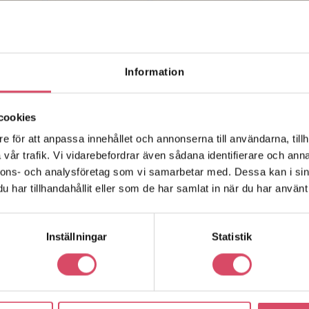
Information
cookies
e för att anpassa innehållet och annonserna till användarna, tillh
vår trafik. Vi vidarebefordrar även sådana identifierare och anna
nnons- och analysföretag som vi samarbetar med. Dessa kan i sin
har tillhandahållit eller som de har samlat in när du har använt 
Inställningar
Statistik
r en enhet genom ett produktprov. Här kan du
ler en uppmurad provtavla. Vi erbjuder uppmurade