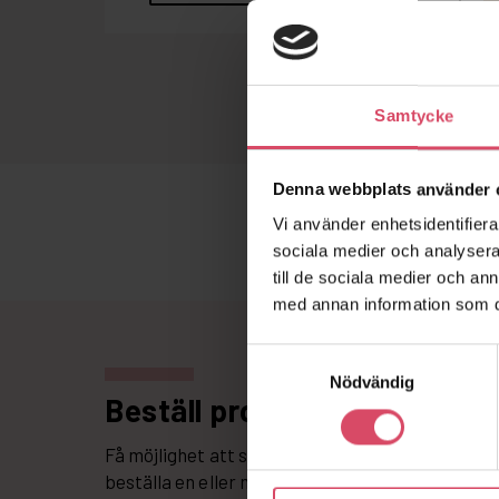
Samtycke
Denna webbplats använder 
Vi använder enhetsidentifierar
sociala medier och analysera 
till de sociala medier och a
med annan information som du 
Samtyckesval
Nödvändig
Beställ produktprov
Få möjlighet att se hur tegel och murbruk bilda
beställa en eller några stycken tegelstenar, el