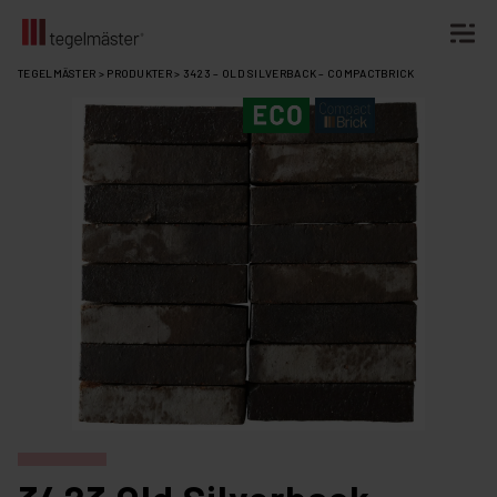
Fortsätt
TEGELMÄSTER
>
PRODUKTER
>
3423 – OLD SILVERBACK – COMPACTBRICK
till
innehållet