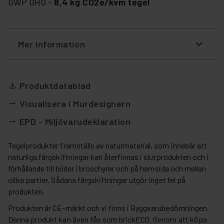
GWP GHG -
8,4 kg CO2e/kvm tegel
Mer information
Produktdatablad
file_download
Visualisera i Murdesignern
arrow_right_alt
EPD - Miljövarudeklaration
arrow_right_alt
Tegelprodukter framställs av naturmaterial, som innebär att
naturliga färgskiftningar kan återfinnas i slutprodukten och i
förhållande till bilder i broschyrer och på hemsida och mellan
olika partier. Sådana färgskiftningar utgör inget fel på
produkten.
Produkten är CE-märkt och vi finns i Byggvarubedömningen.
Denna produkt kan även fås som brickECO. Genom att köpa