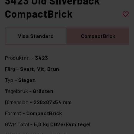
3423 Old Silverback
CompactBrick
favorite_border
Visa Standard
CompactBrick
Produktnr. –
3423
Färg –
Svart,
Vit,
Brun
Typ –
Slagen
Tegelbruk –
Gråsten
Dimension –
228x87x54 mm
Format –
CompactBrick
GWP Total -
5,0 kg CO2e/kvm tegel