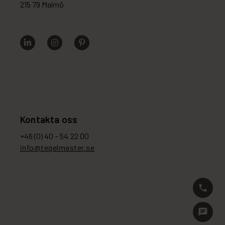
215 79 Malmö
Kontakta oss
+46 (0) 40 – 54 22 00
info@tegelmaster.se
phone
chat