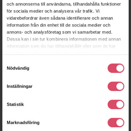
och annonserna till användarna, tillhandahålla funktioner
Lidköping
Göteborg
för sociala medier och analysera vår trafik. Vi
vidarebefordrar även sådana identifierare och annan
information från din enhet till de sociala medier och
annons- och analysföretag som vi samarbetar med.
Dessa kan i sin tur kombinera informationen med annan
information som du har tillhandahållit eller som de har
samlat in när du har använt deras tjänster.
Samtyckesval
Nödvändig
Inställningar
Vågdalen
Ängsparken
Hammarby Sjöstad
Stockholm
Statistik
Marknadsföring