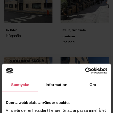
Kv Oden
Kv Hajen Mölndal
Höganäs
centrum
Mölndal
Samtycke
Information
Om
Denna webbplats använder cookies
Vi använder enhetsidentifierare för att anpassa innehållet
Sjölunda skola
Kvibergsskolan