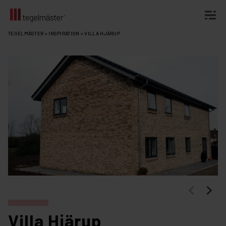
Fortsätt
TEGELMÄSTER
>
INSPIRATION
>
VILLA HJÄRUP
till
innehållet
Villa Hjärup