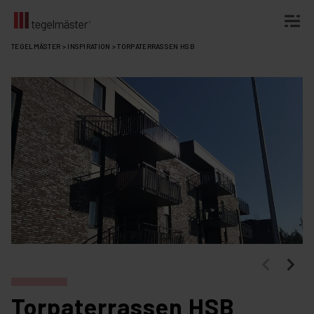
Fortsätt
TEGELMÄSTER
>
INSPIRATION
>
TORPATERRASSEN HSB
till
innehållet
Torpaterrassen HSB