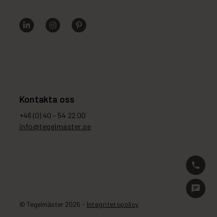
Kontakta oss
+46 (0) 40 – 54 22 00
info@tegelmaster.se
phone
chat
© Tegelmäster 2026 -
Integritetspolicy