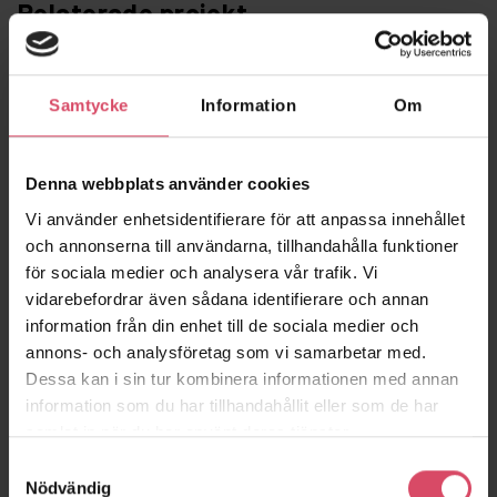
Relaterade projekt
Samtycke
Information
Om
Denna webbplats använder cookies
Vi använder enhetsidentifierare för att anpassa innehållet
och annonserna till användarna, tillhandahålla funktioner
för sociala medier och analysera vår trafik. Vi
Kv Piloten
Torpaskolan
vidarebefordrar även sådana identifierare och annan
Örebro
Jönköping
information från din enhet till de sociala medier och
annons- och analysföretag som vi samarbetar med.
Dessa kan i sin tur kombinera informationen med annan
information som du har tillhandahållit eller som de har
samlat in när du har använt deras tjänster.
Samtyckesval
Nödvändig