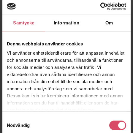
Samtycke
Information
Om
Denna webbplats använder cookies
Vi använder enhetsidentifierare för att anpassa innehållet
och annonserna till användarna, tillhandahålla funktioner
för sociala medier och analysera vår trafik. Vi
Kvillebäcken lott D1
Brf Åriket 1
vidarebefordrar även sådana identifierare och annan
Göteborg
Uppsala
information från din enhet till de sociala medier och
annons- och analysföretag som vi samarbetar med.
Dessa kan i sin tur kombinera informationen med annan
information som du har tillhandahållit eller som de har
samlat in när du har använt deras tjänster.
Samtyckesval
Nödvändig