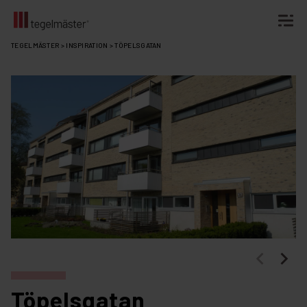
Fortsätt
TEGELMÄSTER
>
INSPIRATION
>
TÖPELSGATAN
till
innehållet
Töpelsgatan