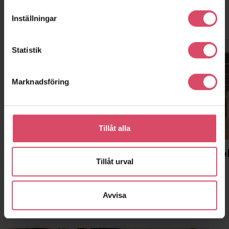
Kontor och showroom
Inställningar
Statistik
Marknadsföring
Tillåt alla
Malmö
Stockho
Tillåt urval
Huvudkontor, showroom, lager
Kontor
Avvisa