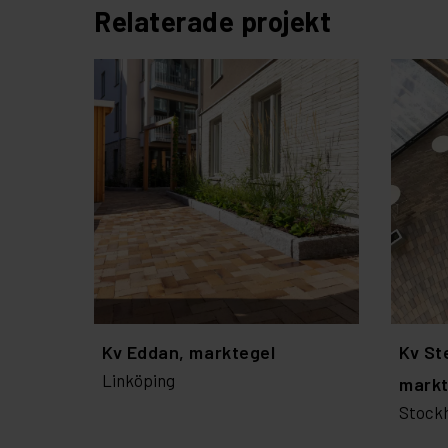
Relaterade projekt
Kv Eddan, marktegel
Kv St
Linköping
markt
Stock