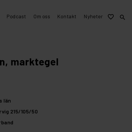
Podcast
Om oss
Kontakt
Nyheter
favorite_border
search
EPD miljövarudeklaration
Visualisering och murverksmått till övriga program
Stomme av tegel
n, marktegel
s län
vig 215/105/50
örband