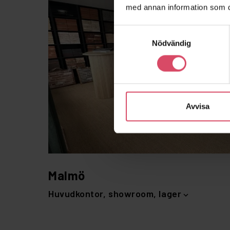
med annan information som du 
Samtyckesval
Nödvändig
Avvisa
Malmö
Huvudkontor, showroom, lager