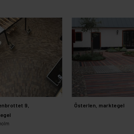
enbrottet 9,
Österlen, marktegel
egel
holm