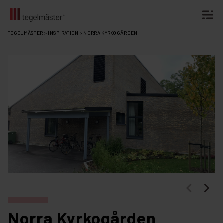
Fortsätt
TEGELMÄSTER
>
INSPIRATION
>
NORRA KYRKOGÅRDEN
till
innehållet
Norra Kyrkogården