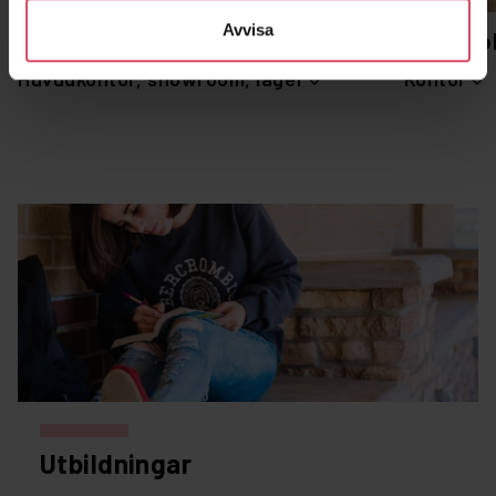
Avvisa
Malmö
Stockho
Huvudkontor, showroom, lager
Kontor
Utbildningar