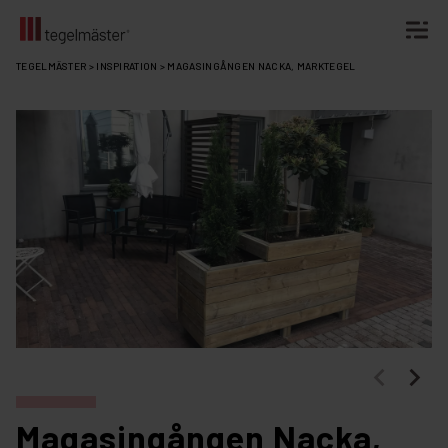
Fortsätt
TEGELMÄSTER
>
INSPIRATION
>
MAGASINGÅNGEN NACKA, MARKTEGEL
till
innehållet
Magasingången Nacka,