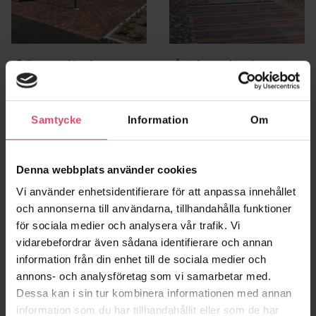
Fyllinge, marktegel
Österlen, marktegel
Halmstad
Samtycke
Information
Om
Denna webbplats använder cookies
Vi använder enhetsidentifierare för att anpassa innehållet
och annonserna till användarna, tillhandahålla funktioner
för sociala medier och analysera vår trafik. Vi
vidarebefordrar även sådana identifierare och annan
information från din enhet till de sociala medier och
annons- och analysföretag som vi samarbetar med.
Trädgårdsgatan,
Dessa kan i sin tur kombinera informationen med annan
marktegel
Skurup
information som du har tillhandahållit eller som de har