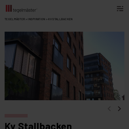
Fortsätt
TEGELMÄSTER
>
INSPIRATION
>
KV STALLBACKEN
till
innehållet
Kv Stallbacken