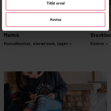
Tillåt urval
Avvisa
Malmö
Stockho
Huvudkontor, showroom, lager
Kontor