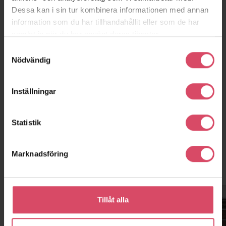
Dessa kan i sin tur kombinera informationen med annan
information som du har tillhandahållit eller som de har
samlat in när du har använt deras tjänster.
Brf Örnen
Katrineholm
Samtyckesval
Nödvändig
Inställningar
Statistik
Marknadsföring
Kontor och showroom
Tillåt alla