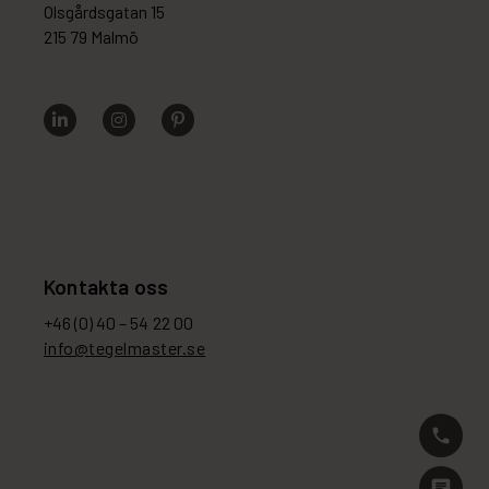
Olsgårdsgatan 15
215 79 Malmö
Kontakta oss
+46 (0) 40 – 54 22 00
info@tegelmaster.se
phone
chat