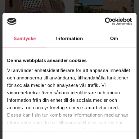
Samtycke
Information
Om
Sydbank, Slagelse
Hartvägen
Slagelse
Lund
Denna webbplats använder cookies
Vi använder enhetsidentifierare för att anpassa innehållet
och annonserna till användarna, tillhandahålla funktioner
för sociala medier och analysera vår trafik. Vi
vidarebefordrar även sådana identifierare och annan
information från din enhet till de sociala medier och
annons- och analysföretag som vi samarbetar med.
Dessa kan i sin tur kombinera informationen med annan
information som du har tillhandahållit eller som de har
samlat in när du har använt deras tjänster.
Berguven förskola
Kongahälla kv 8