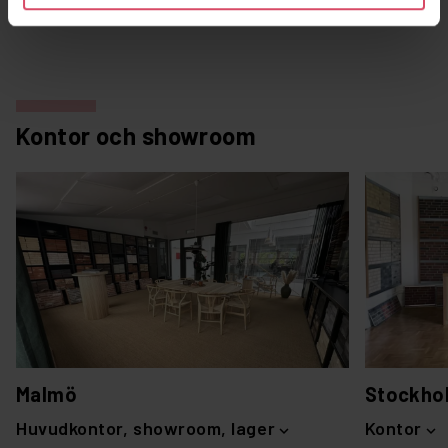
Kontor och showroom
Malmö
Stockho
Huvudkontor, showroom, lager
Kontor