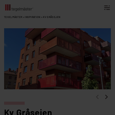
Fortsätt
TEGELMÄSTER
>
INSPIRATION
>
KV GRÅSEJEN
till
innehållet
Kv Gråsejen