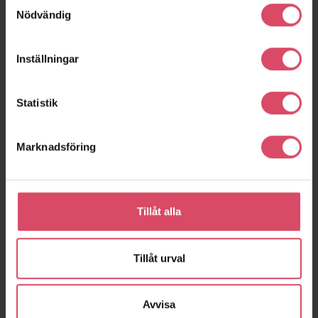
Samtyckesval
Katrineholm
Kungälv
Nödvändig
Inställningar
Statistik
Marknadsföring
Tillåt alla
Kvillebäcken lott 1, hus
Privat villa, Vestre
2
Strandallé
Göteborg
Århus
Tillåt urval
Avvisa